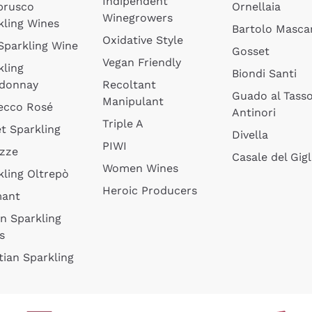
Indipendent
brusco
Ornellaia
Winegrowers
kling Wines
Bartolo Mascar
Oxidative Style
 Sparkling Wine
Gosset
Vegan Friendly
kling
Biondi Santi
donnay
Recoltant
Guado al Tass
Manipulant
ecco Rosé
Antinori
Triple A
t Sparkling
Divella
PIWI
izze
Casale del Gigl
Women Wines
kling Oltrepò
Heroic Producers
mant
an Sparkling
s
tian Sparkling