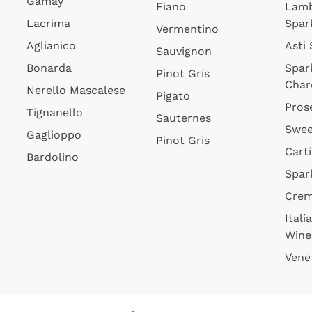
Gamay
Fiano
Lam
Lacrima
Spar
Vermentino
Aglianico
Asti
Sauvignon
Bonarda
Spar
Pinot Gris
Char
Nerello Mascalese
Pigato
Pros
Tignanello
Sauternes
Swee
Gaglioppo
Pinot Gris
Cart
Bardolino
Spar
Cre
Itali
Wine
Vene