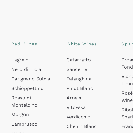
Red Wines
White Wines
Spar
Lagrein
Catarratto
Pros
Fon
Nero di Troia
Sancerre
Blan
Carignano Sulcis
Falanghina
Lim
Schioppettino
Pinot Blanc
Rosé
Rosso di
Arneis
Wine
Montalcino
Vitovska
Ribol
Morgon
Verdicchio
Spar
Lambrusco
Chenin Blanc
Fran