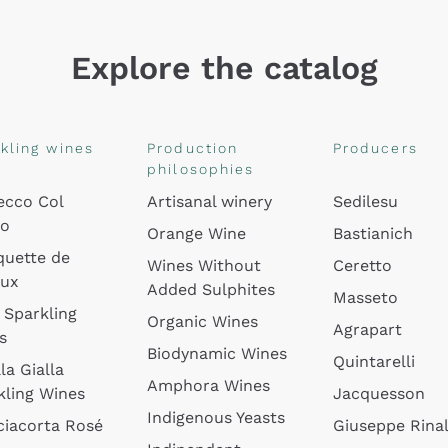
Explore the catalog
kling wines
Production
Producers
philosophies
ecco Col
Artisanal winery
Sedilesu
do
Orange Wine
Bastianich
quette de
Wines Without
Ceretto
oux
Added Sulphites
Masseto
 Sparkling
Organic Wines
Agrapart
s
Biodynamic Wines
Quintarelli
la Gialla
Amphora Wines
kling Wines
Jacquesson
Indigenous Yeasts
ciacorta Rosé
Giuseppe Rinal