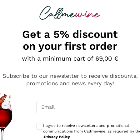
 looking for
Champagne
Sparkling Wines
Al
Get a 5% discount
on your first order
with a minimum cart of 69,00 €
Subscribe to our newsletter to receive discounts,
promotions and news every day!
Email
Optional consents to receive communicati
I agree to receive newsletters and promotional
communications from Callmewine, as required by th
sima
.
Privacy Policy