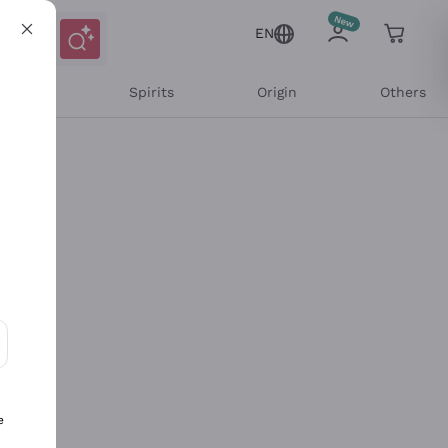
EN
l Wines
Spirits
Origin
Others
ons and personalized offers
e