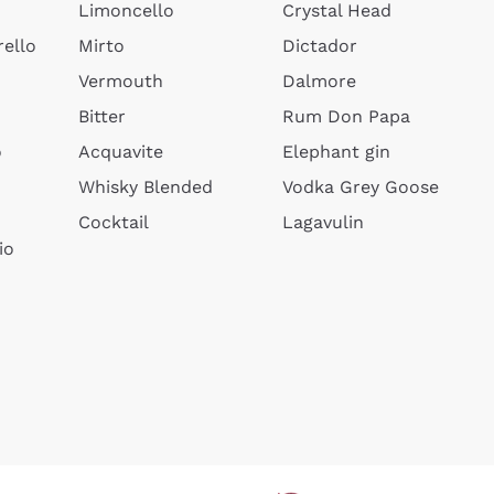
Limoncello
Crystal Head
ello
Mirto
Dictador
Vermouth
Dalmore
Bitter
Rum Don Papa
o
Acquavite
Elephant gin
Whisky Blended
Vodka Grey Goose
Cocktail
Lagavulin
io