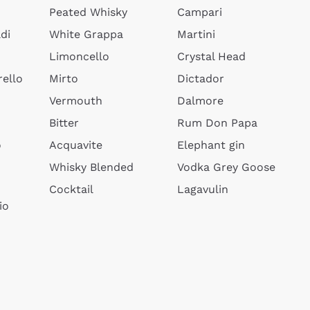
Peated Whisky
Campari
di
White Grappa
Martini
Limoncello
Crystal Head
ello
Mirto
Dictador
Vermouth
Dalmore
Bitter
Rum Don Papa
o
Acquavite
Elephant gin
Whisky Blended
Vodka Grey Goose
Cocktail
Lagavulin
io