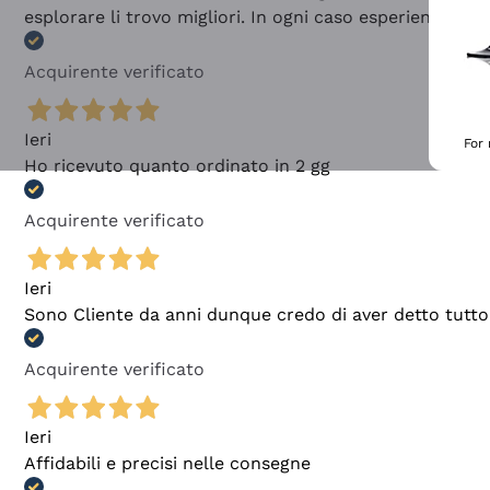
esplorare li trovo migliori. In ogni caso esperienza buo
Acquirente verificato
Ieri
For
Ho ricevuto quanto ordinato in 2 gg
Acquirente verificato
Ieri
Sono Cliente da anni dunque credo di aver detto tutto
Acquirente verificato
Ieri
Affidabili e precisi nelle consegne