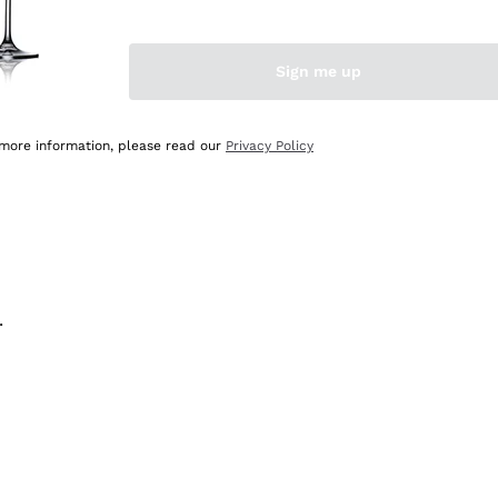
na e lo consiglio! 👍
Sign me up
 more information, please read our
Privacy Policy
.