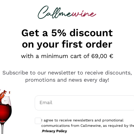
 looking for
Champagne
Sparkling Wines
Al
Get a 5% discount
on your first order
with a minimum cart of 69,00 €
Subscribe to our newsletter to receive discounts,
promotions and news every day!
Email
Optional consents to receive communicati
I agree to receive newsletters and promotional
communications from Callmewine, as required by th
se non è male ma secondo me ci sono alternative che hanno p
.
Privacy Policy