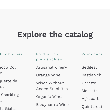
Explore the catalog
kling wines
Production
Producers
philosophies
ecco Col
Artisanal winery
Sedilesu
do
Orange Wine
Bastianich
quette de
Wines Without
Ceretto
oux
Added Sulphites
Masseto
 Sparkling
Organic Wines
Agrapart
s
Biodynamic Wines
Quintarelli
la Gialla