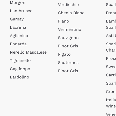
Morgon
Verdicchio
Spar
Lambrusco
Chenin Blanc
Fran
Gamay
Fiano
Lam
Lacrima
Spar
Vermentino
Aglianico
Asti
Sauvignon
Bonarda
Spar
Pinot Gris
Char
Nerello Mascalese
Pigato
Pros
Tignanello
Sauternes
Swee
Gaglioppo
Pinot Gris
Cart
Bardolino
Spar
Cre
Itali
Wine
Vene