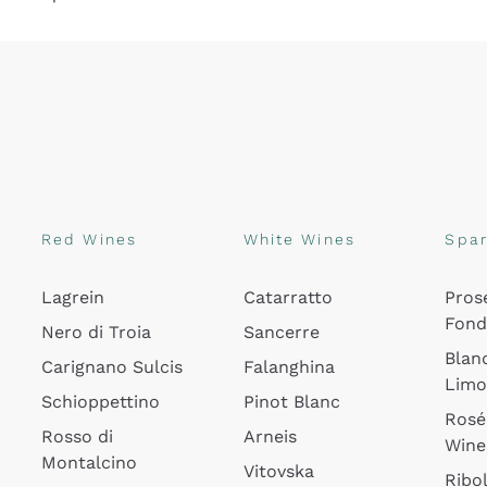
Red Wines
White Wines
Spar
Lagrein
Catarratto
Pros
Fon
Nero di Troia
Sancerre
Blan
Carignano Sulcis
Falanghina
Lim
Schioppettino
Pinot Blanc
Rosé
Rosso di
Arneis
Wine
Montalcino
Vitovska
Ribol