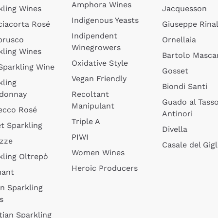
Amphora Wines
kling Wines
Jacquesson
Indigenous Yeasts
ciacorta Rosé
Giuseppe Rinal
Indipendent
brusco
Ornellaia
Winegrowers
kling Wines
Bartolo Mascar
Oxidative Style
 Sparkling Wine
Gosset
Vegan Friendly
kling
Biondi Santi
donnay
Recoltant
Guado al Tass
Manipulant
ecco Rosé
Antinori
Triple A
t Sparkling
Divella
PIWI
izze
Casale del Gigl
Women Wines
kling Oltrepò
Heroic Producers
mant
an Sparkling
s
tian Sparkling