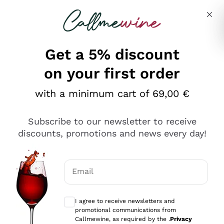
Skip to content
Describe what you are looking for
Get a 5% discount
on your first order
Ottimo
with a minimum cart of 69,00 €
4,5
/5
2.561
Subscribe to our newsletter to receive
recensioni
discounts, promotions and news every day!
Le nostre recensioni a 4 e 5 stelle.
Clicca qui per leggerle tutte >
Email
Precedente
Successivo
Optional consents to receive communicat
I agree to receive newsletters and
Oggi
promotional communications from
Acquisto semplice nelle modalità, gestito con rapidità e
Callmewine, as required by the .
Privacy