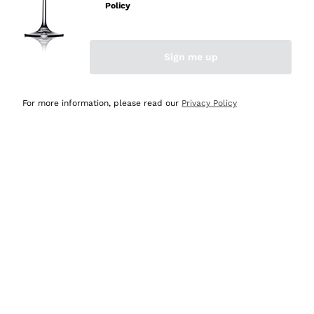
professionalità
Policy
Acquirente verificato
Sign me up
Oggi
Seri affidabili
For more information, please read our
Privacy Policy
Acquirente verificato
Ieri
Il catalogo offre moltissime possibilità di scelta tra tanti
prodotti diversi e con un ampio range di prezzo. Le
indicazioni dei consulenti sono estremamente chiare e
conformi alle caratteristiche dei prodotti acquistati
Acquirente verificato