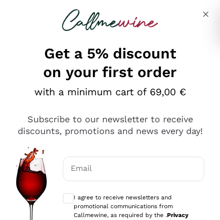
Skip to content
Describe what you are looking for
Get a 5% discount
on your first order
Ottimo
with a minimum cart of 69,00 €
4,5
/5
2.566
Subscribe to our newsletter to receive
recensioni
discounts, promotions and news every day!
Le nostre recensioni a 4 e 5 stelle.
Clicca qui per leggerle tutte >
Email
Precedente
Successivo
Optional consents to receive communicat
I agree to receive newsletters and
Ieri
promotional communications from
Ordine tutto ok, niente da dire a riguardo. Il sito in se
Callmewine, as required by the .
Privacy