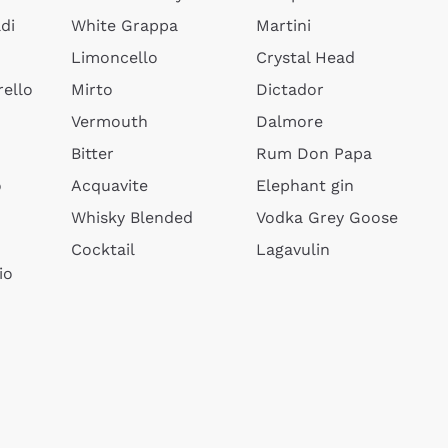
di
White Grappa
Martini
Limoncello
Crystal Head
ello
Mirto
Dictador
Vermouth
Dalmore
Bitter
Rum Don Papa
o
Acquavite
Elephant gin
Whisky Blended
Vodka Grey Goose
Cocktail
Lagavulin
io