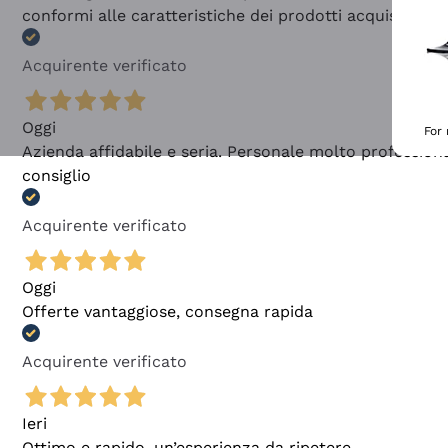
conformi alle caratteristiche dei prodotti acquistati
Acquirente verificato
Oggi
For
Azienda affidabile e seria. Personale molto profession
consiglio
Acquirente verificato
Oggi
Offerte vantaggiose, consegna rapida
Acquirente verificato
Ieri
Ottimo e rapido, un’esperienza da ripetere