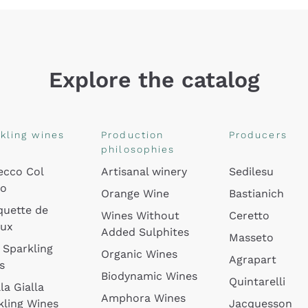
Explore the catalog
kling wines
Production
Producers
philosophies
ecco Col
Artisanal winery
Sedilesu
do
Orange Wine
Bastianich
quette de
Wines Without
Ceretto
oux
Added Sulphites
Masseto
 Sparkling
Organic Wines
Agrapart
s
Biodynamic Wines
Quintarelli
la Gialla
Amphora Wines
kling Wines
Jacquesson