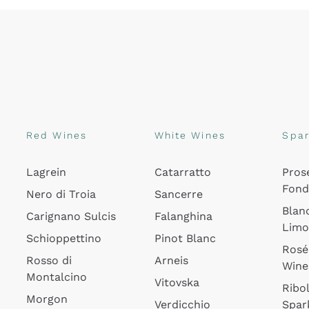
Red Wines
White Wines
Spar
Lagrein
Catarratto
Pros
Fon
Nero di Troia
Sancerre
Blan
Carignano Sulcis
Falanghina
Lim
Schioppettino
Pinot Blanc
Rosé
Rosso di
Arneis
Wine
Montalcino
Vitovska
Ribol
Morgon
Verdicchio
Spar