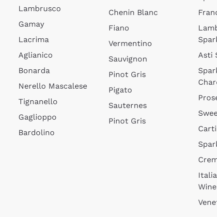
Lambrusco
Chenin Blanc
Fran
Gamay
Fiano
Lam
Lacrima
Spar
Vermentino
Aglianico
Asti
Sauvignon
Bonarda
Spar
Pinot Gris
Char
Nerello Mascalese
Pigato
Pros
Tignanello
Sauternes
Swee
Gaglioppo
Pinot Gris
Cart
Bardolino
Spar
Cre
Itali
Wine
Vene