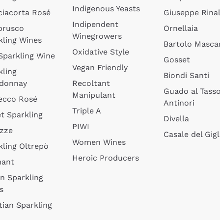
Indigenous Yeasts
ciacorta Rosé
Giuseppe Rinal
Indipendent
brusco
Ornellaia
Winegrowers
kling Wines
Bartolo Mascar
Oxidative Style
 Sparkling Wine
Gosset
Vegan Friendly
kling
Biondi Santi
donnay
Recoltant
Guado al Tass
Manipulant
ecco Rosé
Antinori
Triple A
t Sparkling
Divella
PIWI
izze
Casale del Gigl
Women Wines
kling Oltrepò
Heroic Producers
mant
an Sparkling
s
tian Sparkling