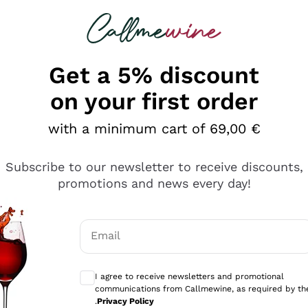
 looking for
Champagne
Sparkling Wines
Al
Get a 5% discount
on your first order
with a minimum cart of 69,00 €
Subscribe to our newsletter to receive discounts,
promotions and news every day!
Email
Optional consents to receive communicati
I agree to receive newsletters and promotional
communications from Callmewine, as required by th
tanti prodotti diversi e con un ampio range di prezzo. Le 
.
Privacy Policy