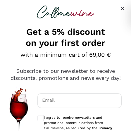
Skip to content
Describe what you are looking for
Get a 5% discount
on your first order
Ottimo
with a minimum cart of 69,00 €
4,5
/5
2.566
Subscribe to our newsletter to receive
recensioni
discounts, promotions and news every day!
Le nostre recensioni a 4 e 5 stelle.
Clicca qui per leggerle tutte >
Email
Precedente
Successivo
Optional consents to receive communicat
I agree to receive newsletters and
Ieri
promotional communications from
Ordine tutto ok, niente da dire a riguardo. Il sito in se
Callmewine, as required by the .
Privacy