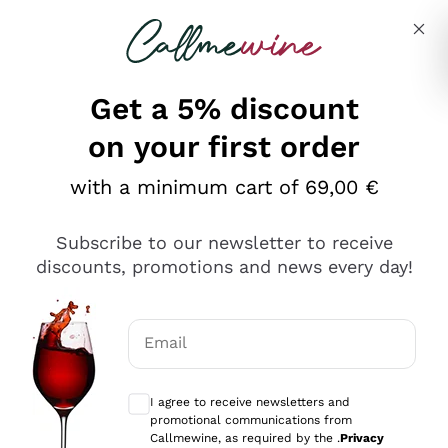
Skip to content
Describe what you are looking for
Get a 5% discount
on your first order
Ottimo
with a minimum cart of 69,00 €
4,5
/5
2.561
Subscribe to our newsletter to receive
recensioni
discounts, promotions and news every day!
Le nostre recensioni a 4 e 5 stelle.
Clicca qui per leggerle tutte >
Email
Precedente
Successivo
Optional consents to receive communicat
I agree to receive newsletters and
Oggi
promotional communications from
Acquisto semplice nelle modalità, gestito con rapidità e
Callmewine, as required by the .
Privacy