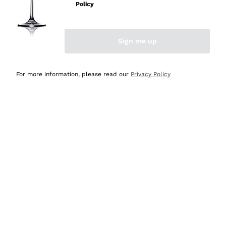
professionalità
Policy
Acquirente verificato
Sign me up
Ieri
Seri affidabili
For more information, please read our
Privacy Policy
Acquirente verificato
Ieri
Il catalogo offre moltissime possibilità di scelta tra tanti
prodotti diversi e con un ampio range di prezzo. Le
indicazioni dei consulenti sono estremamente chiare e
conformi alle caratteristiche dei prodotti acquistati
Acquirente verificato