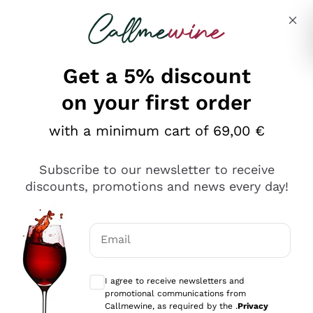
Skip to content
Describe what you are looking for
Get a 5% discount
on your first order
Ottimo
with a minimum cart of 69,00 €
4,5
/5
2.559
Subscribe to our newsletter to receive
recensioni
discounts, promotions and news every day!
Le nostre recensioni a 4 e 5 stelle.
Clicca qui per leggerle tutte >
Email
Precedente
Successivo
Optional consents to receive communicat
I agree to receive newsletters and
Oggi
promotional communications from
Il catalogo offre moltissime possibilità di scelta tra tanti
Callmewine, as required by the .
Privacy