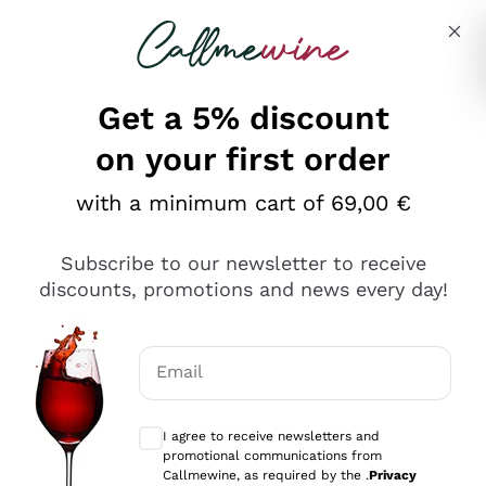
Skip to content
Describe what you are looking for
Get a 5% discount
on your first order
Ottimo
with a minimum cart of 69,00 €
4,5
/5
2.559
Subscribe to our newsletter to receive
recensioni
discounts, promotions and news every day!
Le nostre recensioni a 4 e 5 stelle.
Clicca qui per leggerle tutte >
Email
Precedente
Successivo
Optional consents to receive communicat
I agree to receive newsletters and
Oggi
promotional communications from
Il catalogo offre moltissime possibilità di scelta tra tanti
Callmewine, as required by the .
Privacy