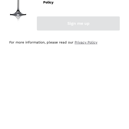
professionalità
Policy
Acquirente verificato
Sign me up
Oggi
Seri affidabili
For more information, please read our
Privacy Policy
Acquirente verificato
Ieri
Il catalogo offre moltissime possibilità di scelta tra tanti
prodotti diversi e con un ampio range di prezzo. Le
indicazioni dei consulenti sono estremamente chiare e
conformi alle caratteristiche dei prodotti acquistati
Acquirente verificato