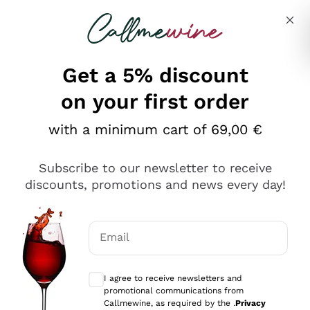
Skip to content
Describe what you are looking for
Get a 5% discount
on your first order
Ottimo
with a minimum cart of 69,00 €
4,5
/5
2.561
Subscribe to our newsletter to receive
recensioni
discounts, promotions and news every day!
Le nostre recensioni a 4 e 5 stelle.
Clicca qui per leggerle tutte >
Email
Precedente
Successivo
Optional consents to receive communicat
I agree to receive newsletters and
Oggi
promotional communications from
Acquisto semplice nelle modalità, gestito con rapidità e
Callmewine, as required by the .
Privacy