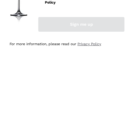
professionalità
Policy
Acquirente verificato
Sign me up
Ieri
Seri affidabili
For more information, please read our
Privacy Policy
Acquirente verificato
Ieri
Il catalogo offre moltissime possibilità di scelta tra tanti
prodotti diversi e con un ampio range di prezzo. Le
indicazioni dei consulenti sono estremamente chiare e
conformi alle caratteristiche dei prodotti acquistati
Acquirente verificato