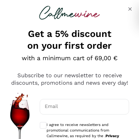
Skip to content
Describe what you are looking for
Get a 5% discount
on your first order
Ottimo
with a minimum cart of 69,00 €
4,5
/5
2.561
Subscribe to our newsletter to receive
recensioni
discounts, promotions and news every day!
Le nostre recensioni a 4 e 5 stelle.
Clicca qui per leggerle tutte >
Email
Precedente
Successivo
Optional consents to receive communicat
I agree to receive newsletters and
Oggi
promotional communications from
Acquisto semplice nelle modalità, gestito con rapidità e
Callmewine, as required by the .
Privacy