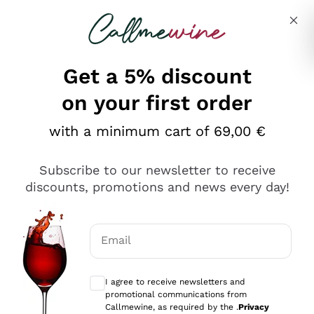
Skip to content
Describe what you are looking for
Get a 5% discount
on your first order
Ottimo
with a minimum cart of 69,00 €
4,5
/5
2.566
Subscribe to our newsletter to receive
recensioni
discounts, promotions and news every day!
Le nostre recensioni a 4 e 5 stelle.
Clicca qui per leggerle tutte >
Email
Precedente
Successivo
Optional consents to receive communicat
I agree to receive newsletters and
Oggi
promotional communications from
Ordine tutto ok, niente da dire a riguardo. Il sito in se
Callmewine, as required by the .
Privacy