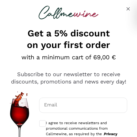
Skip to content
Describe what you are looking for
Get a 5% discount
on your first order
Ottimo
with a minimum cart of 69,00 €
4,5
/5
2.566
Subscribe to our newsletter to receive
recensioni
discounts, promotions and news every day!
Le nostre recensioni a 4 e 5 stelle.
Clicca qui per leggerle tutte >
Email
Precedente
Successivo
Optional consents to receive communicat
I agree to receive newsletters and
Ieri
promotional communications from
Ordine tutto ok, niente da dire a riguardo. Il sito in se
Callmewine, as required by the .
Privacy