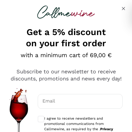
Skip to content
Describe what you are looking for
Get a 5% discount
on your first order
Ottimo
with a minimum cart of 69,00 €
4,5
/5
2.566
Subscribe to our newsletter to receive
recensioni
discounts, promotions and news every day!
Le nostre recensioni a 4 e 5 stelle.
Clicca qui per leggerle tutte >
Email
Precedente
Successivo
Optional consents to receive communicat
I agree to receive newsletters and
Oggi
promotional communications from
Ordine tutto ok, niente da dire a riguardo. Il sito in se
Callmewine, as required by the .
Privacy