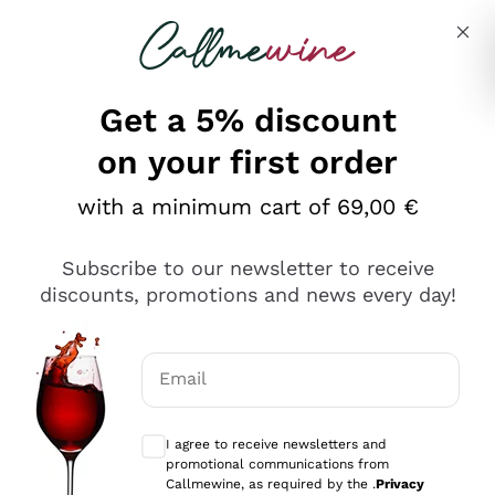
Skip to content
Describe what you are looking for
Get a 5% discount
on your first order
Ottimo
with a minimum cart of 69,00 €
4,5
/5
2.566
Subscribe to our newsletter to receive
recensioni
discounts, promotions and news every day!
Le nostre recensioni a 4 e 5 stelle.
Clicca qui per leggerle tutte >
Email
Precedente
Successivo
Optional consents to receive communicat
I agree to receive newsletters and
Ieri
promotional communications from
Ordine tutto ok, niente da dire a riguardo. Il sito in se
Callmewine, as required by the .
Privacy