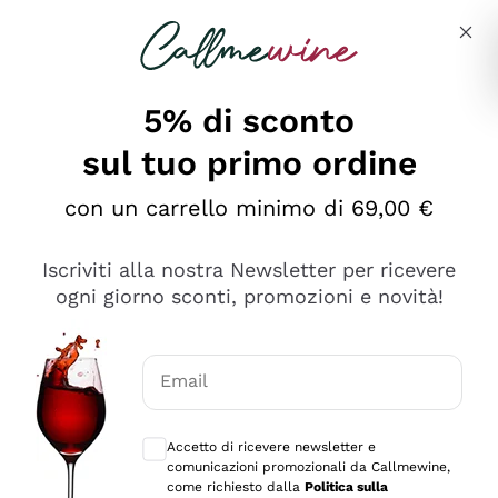
Salta al contenuto principale
Descrivi cosa stai cercando
5% di sconto
sul tuo primo ordine
Ottimo
con un carrello minimo di 69,00 €
4,5
/5
2.566
Iscriviti alla nostra Newsletter per ricevere
recensioni
ogni giorno sconti, promozioni e novità!
Le nostre recensioni a 4 e 5 stelle.
Clicca qui per leggerle tutte >
Email
Precedente
Successivo
Consensi opzionali per ricevere comunica
Accetto di ricevere newsletter e
Oggi
comunicazioni promozionali da Callmewine,
Ordine tutto ok, niente da dire a riguardo. Il sito in se
come richiesto dalla
Politica sulla