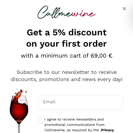
Skip to content
Describe what you are looking for
Get a 5% discount
on your first order
Ottimo
with a minimum cart of 69,00 €
4,5
/5
2.566
Subscribe to our newsletter to receive
recensioni
discounts, promotions and news every day!
Le nostre recensioni a 4 e 5 stelle.
Clicca qui per leggerle tutte >
Email
Precedente
Successivo
Optional consents to receive communicat
I agree to receive newsletters and
Ieri
promotional communications from
Ordine tutto ok, niente da dire a riguardo. Il sito in se
Callmewine, as required by the .
Privacy