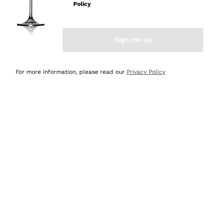
Policy
Acquirente verificato
Sign me up
Ieri
Semplice nell'uso, puntuali e veloci.
For more information, please read our
Privacy Policy
Acquirente verificato
Ieri
Ottima come sempre!
Acquirente verificato
2 Giorni Fa
Buona esperienza
Acquirente verificato