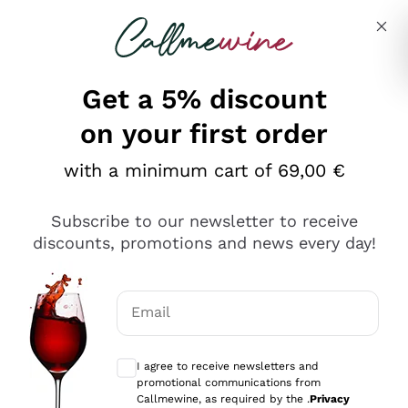
Skip to content
Describe what you are looking for
Get a 5% discount
on your first order
Ottimo
with a minimum cart of 69,00 €
4,5
/5
2.551
Subscribe to our newsletter to receive
recensioni
discounts, promotions and news every day!
Le nostre recensioni a 4 e 5 stelle.
Clicca qui per leggerle tutte >
Email
Precedente
Successivo
Optional consents to receive communicat
I agree to receive newsletters and
Oggi
promotional communications from
Perfetti e attenti al cliente
Callmewine, as required by the .
Privacy