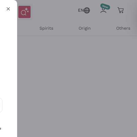
EN
l Wines
Spirits
Origin
Others
ons and personalized offers
e