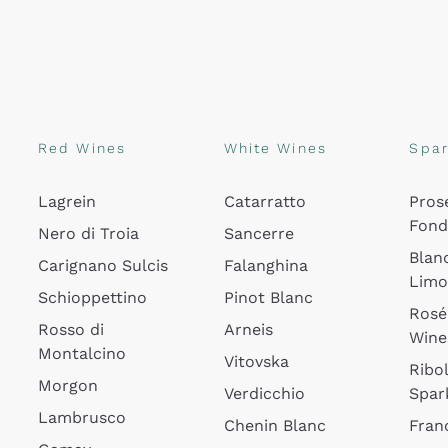
Red Wines
White Wines
Spar
Lagrein
Catarratto
Pros
Fon
Nero di Troia
Sancerre
Blan
Carignano Sulcis
Falanghina
Lim
Schioppettino
Pinot Blanc
Rosé
Rosso di
Arneis
Wine
Montalcino
Vitovska
Ribol
Morgon
Verdicchio
Spar
Lambrusco
Chenin Blanc
Fran