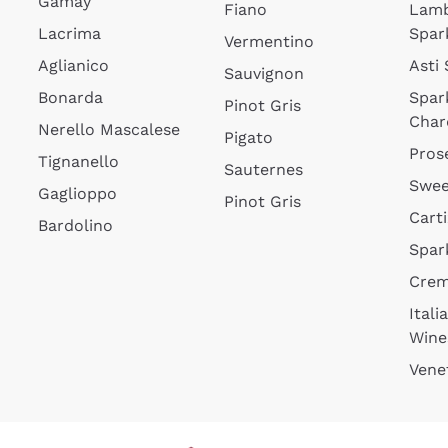
Gamay
Fiano
Lam
Lacrima
Spar
Vermentino
Aglianico
Asti
Sauvignon
Bonarda
Spar
Pinot Gris
Char
Nerello Mascalese
Pigato
Pros
Tignanello
Sauternes
Swee
Gaglioppo
Pinot Gris
Cart
Bardolino
Spar
Cre
Itali
Wine
Vene