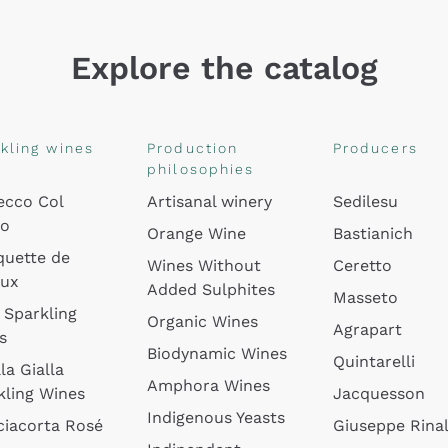
Explore the catalog
kling wines
Production
Producers
philosophies
ecco Col
Artisanal winery
Sedilesu
do
Orange Wine
Bastianich
quette de
Wines Without
Ceretto
oux
Added Sulphites
Masseto
 Sparkling
Organic Wines
Agrapart
s
Biodynamic Wines
Quintarelli
la Gialla
Amphora Wines
kling Wines
Jacquesson
Indigenous Yeasts
ciacorta Rosé
Giuseppe Rinal