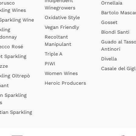
Indipendent
brusco
Ornellaia
Winegrowers
kling Wines
Bartolo Mascar
Oxidative Style
 Sparkling Wine
Gosset
Vegan Friendly
kling
Biondi Santi
donnay
Recoltant
Guado al Tass
Manipulant
ecco Rosé
Antinori
Triple A
t Sparkling
Divella
PIWI
izze
Casale del Gigl
Women Wines
kling Oltrepò
Heroic Producers
mant
an Sparkling
s
tian Sparkling