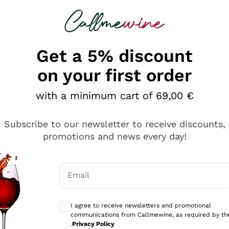
 looking for
Champagne
Sparkling Wines
Al
Get a 5% discount
on your first order
with a minimum cart of 69,00 €
Subscribe to our newsletter to receive discounts,
promotions and news every day!
Email
Optional consents to receive communicati
I agree to receive newsletters and promotional
communications from Callmewine, as required by th
.
Privacy Policy