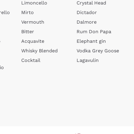
Limoncello
Crystal Head
ello
Mirto
Dictador
Vermouth
Dalmore
Bitter
Rum Don Papa
o
Acquavite
Elephant gin
Whisky Blended
Vodka Grey Goose
Cocktail
Lagavulin
io