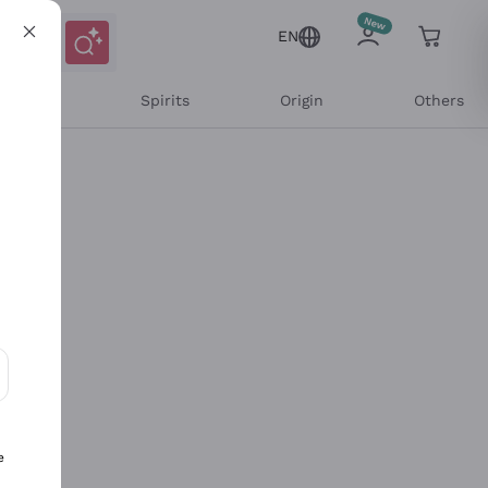
EN
l Wines
Spirits
Origin
Others
ons and personalized offers
e