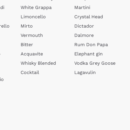
di
White Grappa
Martini
Limoncello
Crystal Head
ello
Mirto
Dictador
Vermouth
Dalmore
Bitter
Rum Don Papa
o
Acquavite
Elephant gin
Whisky Blended
Vodka Grey Goose
Cocktail
Lagavulin
io