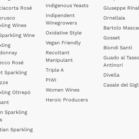
Indigenous Yeasts
ciacorta Rosé
Giuseppe Rinal
Indipendent
brusco
Ornellaia
Winegrowers
kling Wines
Bartolo Mascar
Oxidative Style
 Sparkling Wine
Gosset
Vegan Friendly
kling
Biondi Santi
donnay
Recoltant
Guado al Tass
Manipulant
ecco Rosé
Antinori
Triple A
t Sparkling
Divella
PIWI
izze
Casale del Gigl
Women Wines
kling Oltrepò
Heroic Producers
mant
an Sparkling
s
tian Sparkling