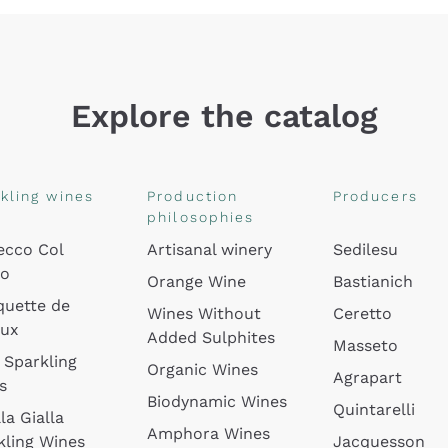
Explore the catalog
kling wines
Production
Producers
philosophies
ecco Col
Artisanal winery
Sedilesu
do
Orange Wine
Bastianich
quette de
Wines Without
Ceretto
oux
Added Sulphites
Masseto
 Sparkling
Organic Wines
Agrapart
s
Biodynamic Wines
Quintarelli
la Gialla
Amphora Wines
kling Wines
Jacquesson