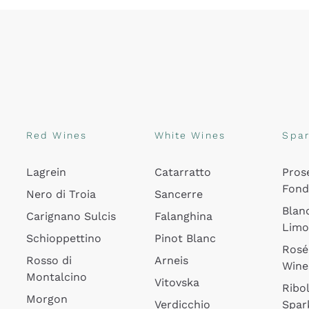
Red Wines
White Wines
Spar
Lagrein
Catarratto
Pros
Fon
Nero di Troia
Sancerre
Blan
Carignano Sulcis
Falanghina
Lim
Schioppettino
Pinot Blanc
Rosé
Rosso di
Arneis
Wine
Montalcino
Vitovska
Ribol
Morgon
Verdicchio
Spar