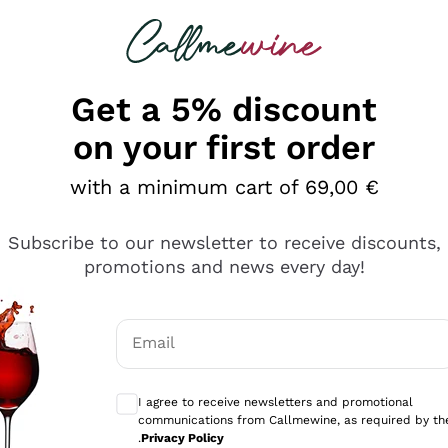
 looking for
Champagne
Sparkling Wines
Al
Get a 5% discount
on your first order
with a minimum cart of 69,00 €
Subscribe to our newsletter to receive discounts,
promotions and news every day!
Email
Optional consents to receive communicati
I agree to receive newsletters and promotional
communications from Callmewine, as required by th
e professionalità
.
Privacy Policy