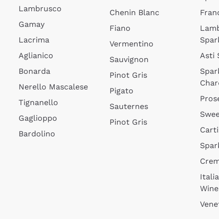
Lambrusco
Chenin Blanc
Fran
Gamay
Fiano
Lam
Lacrima
Spar
Vermentino
Aglianico
Asti
Sauvignon
Bonarda
Spar
Pinot Gris
Char
Nerello Mascalese
Pigato
Pros
Tignanello
Sauternes
Swee
Gaglioppo
Pinot Gris
Cart
Bardolino
Spar
Cre
Itali
Wine
Vene