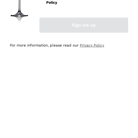
Policy
Acquirente verificato
Sign me up
Ieri
Semplice nell'uso, puntuali e veloci.
For more information, please read our
Privacy Policy
Acquirente verificato
Ieri
Ottima come sempre!
Acquirente verificato
2 Giorni Fa
Buona esperienza
Acquirente verificato