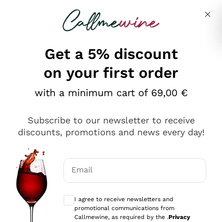
Skip to content
Describe what you are looking for
Get a 5% discount
on your first order
Ottimo
with a minimum cart of 69,00 €
4,5
/5
2.551
Subscribe to our newsletter to receive
recensioni
discounts, promotions and news every day!
Le nostre recensioni a 4 e 5 stelle.
Clicca qui per leggerle tutte >
Email
Precedente
Successivo
Optional consents to receive communicat
I agree to receive newsletters and
Oggi
promotional communications from
Perfetti e attenti al cliente
Callmewine, as required by the .
Privacy