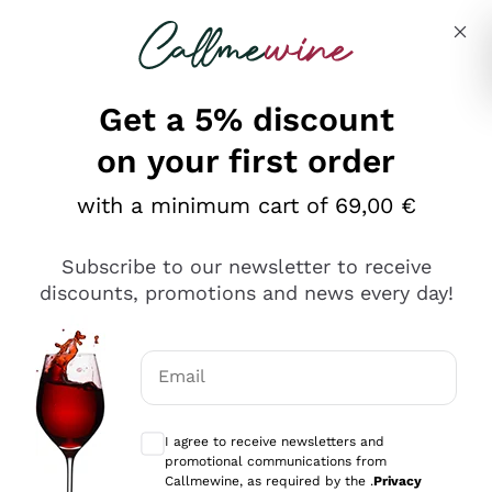
Skip to content
Describe what you are looking for
Get a 5% discount
on your first order
Ottimo
with a minimum cart of 69,00 €
4,5
/5
2.566
Subscribe to our newsletter to receive
recensioni
discounts, promotions and news every day!
Le nostre recensioni a 4 e 5 stelle.
Clicca qui per leggerle tutte >
Email
Precedente
Successivo
Optional consents to receive communicat
I agree to receive newsletters and
2 Giorni Fa
promotional communications from
Ordine tutto ok, niente da dire a riguardo. Il sito in se
Callmewine, as required by the .
Privacy