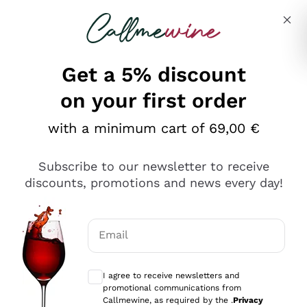
Skip to content
Describe what you are looking for
Get a 5% discount
on your first order
Ottimo
with a minimum cart of 69,00 €
4,5
/5
2.559
Subscribe to our newsletter to receive
recensioni
discounts, promotions and news every day!
Le nostre recensioni a 4 e 5 stelle.
Clicca qui per leggerle tutte >
Email
Precedente
Successivo
Optional consents to receive communicat
I agree to receive newsletters and
Oggi
promotional communications from
Il catalogo offre moltissime possibilità di scelta tra tanti
Callmewine, as required by the .
Privacy