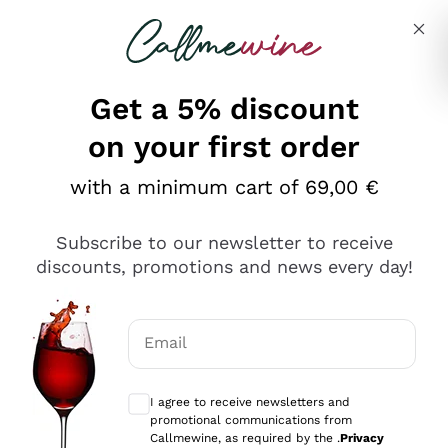
Skip to content
Describe what you are looking for
Get a 5% discount
on your first order
Ottimo
with a minimum cart of 69,00 €
4,5
/5
2.566
Subscribe to our newsletter to receive
recensioni
discounts, promotions and news every day!
Le nostre recensioni a 4 e 5 stelle.
Clicca qui per leggerle tutte >
Email
Precedente
Successivo
Optional consents to receive communicat
I agree to receive newsletters and
Oggi
promotional communications from
Ordine tutto ok, niente da dire a riguardo. Il sito in se
Callmewine, as required by the .
Privacy