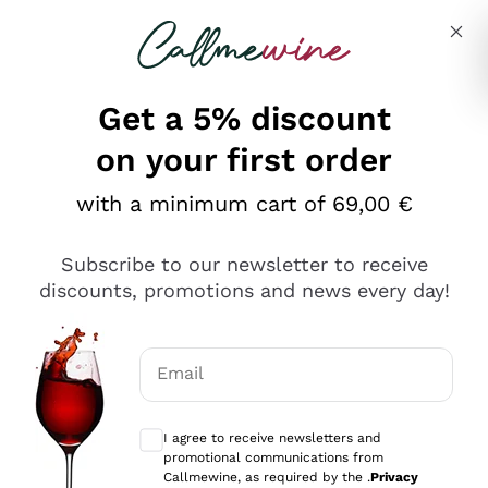
Skip to content
Describe what you are looking for
Get a 5% discount
on your first order
Ottimo
with a minimum cart of 69,00 €
4,5
/5
2.552
Subscribe to our newsletter to receive
recensioni
discounts, promotions and news every day!
Le nostre recensioni a 4 e 5 stelle.
Clicca qui per leggerle tutte >
Email
Precedente
Successivo
Optional consents to receive communicat
I agree to receive newsletters and
Oggi
promotional communications from
Ottima facilità di acquisto sul sito e consegna
Callmewine, as required by the .
Privacy