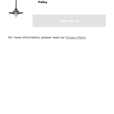
velocissima
Policy
Acquirente verificato
Sign me up
Ieri
Perfetti e attenti al cliente
For more information, please read our
Privacy Policy
Acquirente verificato
Ieri
Semplice nell'uso, puntuali e veloci.
Acquirente verificato
Ieri
Ottima come sempre!