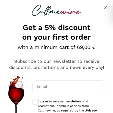
Skip to content
Describe what you are looking for
Get a 5% discount
on your first order
Ottimo
with a minimum cart of 69,00 €
4,5
/5
2.566
Subscribe to our newsletter to receive
recensioni
discounts, promotions and news every day!
Le nostre recensioni a 4 e 5 stelle.
Clicca qui per leggerle tutte >
Email
Precedente
Successivo
Optional consents to receive communicat
I agree to receive newsletters and
Oggi
promotional communications from
Ordine tutto ok, niente da dire a riguardo. Il sito in se
Callmewine, as required by the .
Privacy