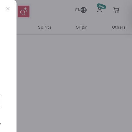
EN
l Wines
Spirits
Origin
Others
ons and personalized offers
e