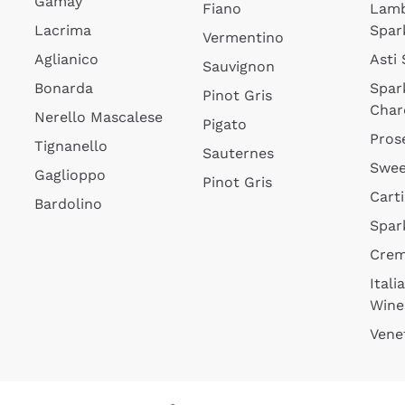
Gamay
Fiano
Lam
Lacrima
Spar
Vermentino
Aglianico
Asti
Sauvignon
Bonarda
Spar
Pinot Gris
Char
Nerello Mascalese
Pigato
Pros
Tignanello
Sauternes
Swee
Gaglioppo
Pinot Gris
Cart
Bardolino
Spar
Cre
Itali
Wine
Vene