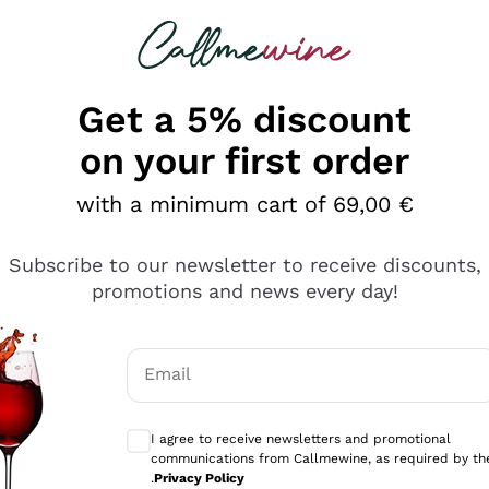
 looking for
Champagne
Sparkling Wines
Al
Get a 5% discount
on your first order
with a minimum cart of 69,00 €
Subscribe to our newsletter to receive discounts,
promotions and news every day!
Email
Optional consents to receive communicati
I agree to receive newsletters and promotional
communications from Callmewine, as required by th
sima
.
Privacy Policy