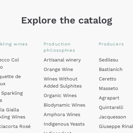
Explore the catalog
kling wines
Production
Producers
philosophies
ecco Col
Artisanal winery
Sedilesu
do
Orange Wine
Bastianich
quette de
Wines Without
Ceretto
oux
Added Sulphites
Masseto
 Sparkling
Organic Wines
Agrapart
s
Biodynamic Wines
Quintarelli
la Gialla
Amphora Wines
kling Wines
Jacquesson
Indigenous Yeasts
ciacorta Rosé
Giuseppe Rinal