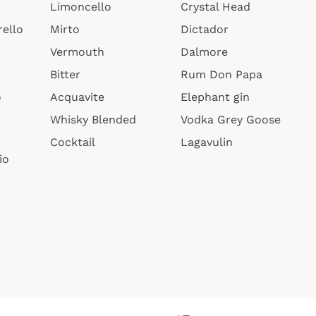
Limoncello
Crystal Head
ello
Mirto
Dictador
Vermouth
Dalmore
Bitter
Rum Don Papa
o
Acquavite
Elephant gin
Whisky Blended
Vodka Grey Goose
Cocktail
Lagavulin
io