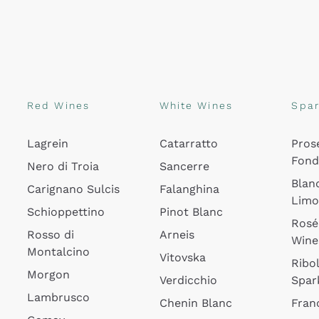
Red Wines
White Wines
Spar
Lagrein
Catarratto
Pros
Fon
Nero di Troia
Sancerre
Blan
Carignano Sulcis
Falanghina
Lim
Schioppettino
Pinot Blanc
Rosé
Rosso di
Arneis
Wine
Montalcino
Vitovska
Ribol
Morgon
Verdicchio
Spar
Lambrusco
Chenin Blanc
Fran