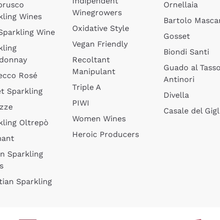
Indipendent
brusco
Ornellaia
Winegrowers
kling Wines
Bartolo Mascar
Oxidative Style
 Sparkling Wine
Gosset
Vegan Friendly
kling
Biondi Santi
donnay
Recoltant
Guado al Tass
Manipulant
ecco Rosé
Antinori
Triple A
t Sparkling
Divella
PIWI
izze
Casale del Gigl
Women Wines
kling Oltrepò
Heroic Producers
mant
an Sparkling
s
tian Sparkling