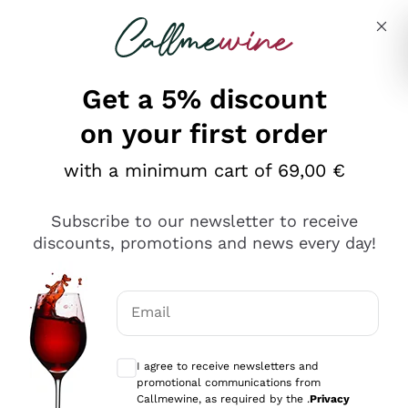
Skip to content
Describe what you are looking for
Get a 5% discount
on your first order
Ottimo
with a minimum cart of 69,00 €
4,5
/5
2.566
Subscribe to our newsletter to receive
recensioni
discounts, promotions and news every day!
Le nostre recensioni a 4 e 5 stelle.
Clicca qui per leggerle tutte >
Email
Precedente
Successivo
Optional consents to receive communicat
I agree to receive newsletters and
Ieri
promotional communications from
Ordine tutto ok, niente da dire a riguardo. Il sito in se
Callmewine, as required by the .
Privacy