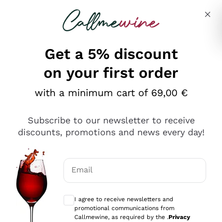
Skip to content
Describe what you are looking for
Get a 5% discount
on your first order
Ottimo
with a minimum cart of 69,00 €
4,5
/5
2.566
Subscribe to our newsletter to receive
recensioni
discounts, promotions and news every day!
Le nostre recensioni a 4 e 5 stelle.
Clicca qui per leggerle tutte >
Email
Precedente
Successivo
Optional consents to receive communicat
I agree to receive newsletters and
Ieri
promotional communications from
Ordine tutto ok, niente da dire a riguardo. Il sito in se
Callmewine, as required by the .
Privacy