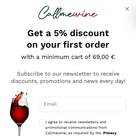
Skip to content
Describe what you are looking for
Get a 5% discount
on your first order
Ottimo
with a minimum cart of 69,00 €
4,5
/5
2.566
Subscribe to our newsletter to receive
recensioni
discounts, promotions and news every day!
Le nostre recensioni a 4 e 5 stelle.
Clicca qui per leggerle tutte >
Email
Precedente
Successivo
Optional consents to receive communicat
I agree to receive newsletters and
Oggi
promotional communications from
Ordine tutto ok, niente da dire a riguardo. Il sito in se
Callmewine, as required by the .
Privacy