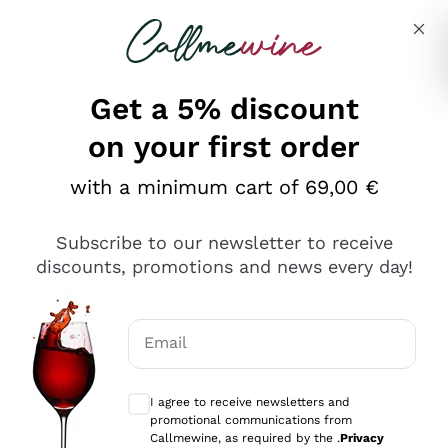
Skip to content
Describe what you are looking for
Get a 5% discount
on your first order
Ottimo
with a minimum cart of 69,00 €
4,5
/5
2.566
Subscribe to our newsletter to receive
recensioni
discounts, promotions and news every day!
Le nostre recensioni a 4 e 5 stelle.
Clicca qui per leggerle tutte >
Email
Precedente
Successivo
Optional consents to receive communicat
I agree to receive newsletters and
Ieri
promotional communications from
Ordine tutto ok, niente da dire a riguardo. Il sito in se
Callmewine, as required by the .
Privacy