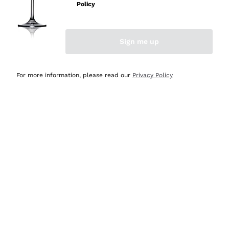
velocissima
Policy
Acquirente verificato
Sign me up
Ieri
Perfetti e attenti al cliente
For more information, please read our
Privacy Policy
Acquirente verificato
Ieri
Semplice nell'uso, puntuali e veloci.
Acquirente verificato
Ieri
Ottima come sempre!