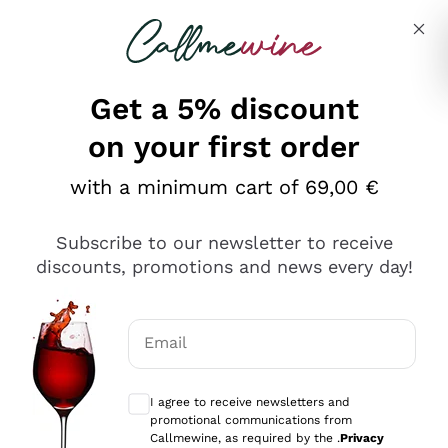
Skip to content
Describe what you are looking for
Get a 5% discount
on your first order
Ottimo
with a minimum cart of 69,00 €
4,5
/5
2.552
Subscribe to our newsletter to receive
recensioni
discounts, promotions and news every day!
Le nostre recensioni a 4 e 5 stelle.
Clicca qui per leggerle tutte >
Email
Precedente
Successivo
Optional consents to receive communicat
I agree to receive newsletters and
Oggi
promotional communications from
Ottima facilità di acquisto sul sito e consegna
Callmewine, as required by the .
Privacy