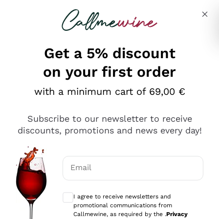
Skip to content
Describe what you are looking for
Get a 5% discount
on your first order
Ottimo
with a minimum cart of 69,00 €
4,5
/5
2.561
Subscribe to our newsletter to receive
recensioni
discounts, promotions and news every day!
Le nostre recensioni a 4 e 5 stelle.
Clicca qui per leggerle tutte >
Email
Precedente
Successivo
Optional consents to receive communicat
I agree to receive newsletters and
Oggi
promotional communications from
Acquisto semplice nelle modalità, gestito con rapidità e
Callmewine, as required by the .
Privacy