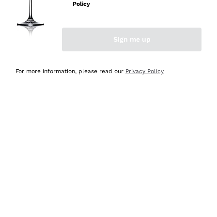
professionalità
Policy
Acquirente verificato
Sign me up
Ieri
Seri affidabili
For more information, please read our
Privacy Policy
Acquirente verificato
Ieri
Il catalogo offre moltissime possibilità di scelta tra tanti
prodotti diversi e con un ampio range di prezzo. Le
indicazioni dei consulenti sono estremamente chiare e
conformi alle caratteristiche dei prodotti acquistati
Acquirente verificato