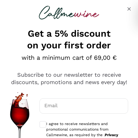
Skip to content
Describe what you are looking for
Get a 5% discount
on your first order
Ottimo
with a minimum cart of 69,00 €
4,5
/5
2.566
Subscribe to our newsletter to receive
recensioni
discounts, promotions and news every day!
Le nostre recensioni a 4 e 5 stelle.
Clicca qui per leggerle tutte >
Email
Precedente
Successivo
Optional consents to receive communicat
I agree to receive newsletters and
Ieri
promotional communications from
Ordine tutto ok, niente da dire a riguardo. Il sito in se
Callmewine, as required by the .
Privacy