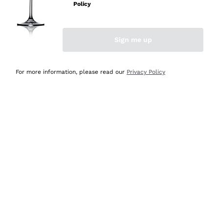
velocissima
Policy
Acquirente verificato
Sign me up
Ieri
Perfetti e attenti al cliente
For more information, please read our
Privacy Policy
Acquirente verificato
Ieri
Semplice nell'uso, puntuali e veloci.
Acquirente verificato
Ieri
Ottima come sempre!