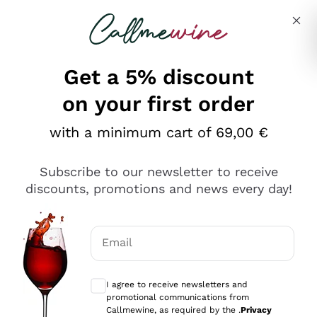
Skip to content
Describe what you are looking for
Get a 5% discount
on your first order
Ottimo
with a minimum cart of 69,00 €
4,5
/5
2.552
Subscribe to our newsletter to receive
recensioni
discounts, promotions and news every day!
Le nostre recensioni a 4 e 5 stelle.
Clicca qui per leggerle tutte >
Email
Precedente
Successivo
Optional consents to receive communicat
I agree to receive newsletters and
Oggi
promotional communications from
Ottima facilità di acquisto sul sito e consegna
Callmewine, as required by the .
Privacy