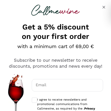
Skip to content
Describe what you are looking for
Get a 5% discount
on your first order
Ottimo
with a minimum cart of 69,00 €
4,5
/5
2.566
Subscribe to our newsletter to receive
recensioni
discounts, promotions and news every day!
Le nostre recensioni a 4 e 5 stelle.
Clicca qui per leggerle tutte >
Email
Precedente
Successivo
Optional consents to receive communicat
I agree to receive newsletters and
Oggi
promotional communications from
Ordine tutto ok, niente da dire a riguardo. Il sito in se
Callmewine, as required by the .
Privacy