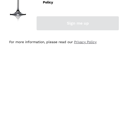
professionalità
Policy
Acquirente verificato
Sign me up
Ieri
Seri affidabili
For more information, please read our
Privacy Policy
Acquirente verificato
Ieri
Il catalogo offre moltissime possibilità di scelta tra tanti
prodotti diversi e con un ampio range di prezzo. Le
indicazioni dei consulenti sono estremamente chiare e
conformi alle caratteristiche dei prodotti acquistati
Acquirente verificato