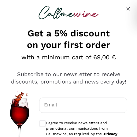
Skip to content
Describe what you are looking for
Get a 5% discount
on your first order
Ottimo
with a minimum cart of 69,00 €
4,5
/5
2.561
Subscribe to our newsletter to receive
recensioni
discounts, promotions and news every day!
Le nostre recensioni a 4 e 5 stelle.
Clicca qui per leggerle tutte >
Email
Precedente
Successivo
Optional consents to receive communicat
I agree to receive newsletters and
Oggi
promotional communications from
Acquisto semplice nelle modalità, gestito con rapidità e
Callmewine, as required by the .
Privacy