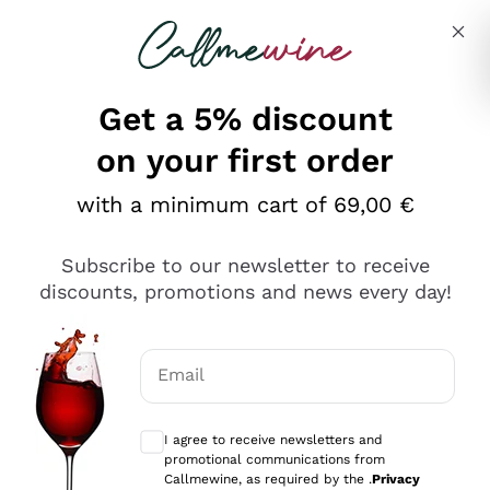
Skip to content
Describe what you are looking for
Get a 5% discount
on your first order
Ottimo
with a minimum cart of 69,00 €
4,5
/5
2.566
Subscribe to our newsletter to receive
recensioni
discounts, promotions and news every day!
Le nostre recensioni a 4 e 5 stelle.
Clicca qui per leggerle tutte >
Email
Precedente
Successivo
Optional consents to receive communicat
I agree to receive newsletters and
Oggi
promotional communications from
Ordine tutto ok, niente da dire a riguardo. Il sito in se
Callmewine, as required by the .
Privacy