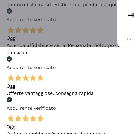
conformi alle caratteristiche dei prodotti acquistati
Acquirente verificato
Oggi
For
Azienda affidabile e seria. Personale molto profession
consiglio
Acquirente verificato
Oggi
Offerte vantaggiose, consegna rapida
Acquirente verificato
Oggi
Ottimo e rapido, un’esperienza da ripetere