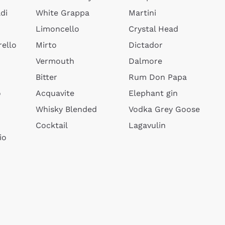
di
White Grappa
Martini
Limoncello
Crystal Head
ello
Mirto
Dictador
Vermouth
Dalmore
Bitter
Rum Don Papa
o
Acquavite
Elephant gin
Whisky Blended
Vodka Grey Goose
Cocktail
Lagavulin
io