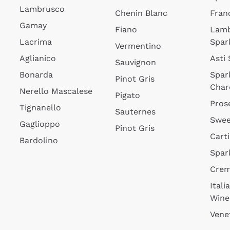
Lambrusco
Chenin Blanc
Fran
Gamay
Fiano
Lam
Lacrima
Spar
Vermentino
Aglianico
Asti
Sauvignon
Bonarda
Spar
Pinot Gris
Char
Nerello Mascalese
Pigato
Pros
Tignanello
Sauternes
Swee
Gaglioppo
Pinot Gris
Cart
Bardolino
Spar
Cre
Itali
Wine
Vene