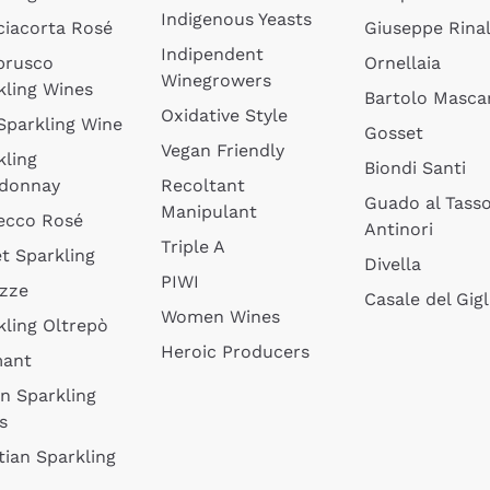
Indigenous Yeasts
ciacorta Rosé
Giuseppe Rinal
Indipendent
brusco
Ornellaia
Winegrowers
kling Wines
Bartolo Mascar
Oxidative Style
 Sparkling Wine
Gosset
Vegan Friendly
kling
Biondi Santi
donnay
Recoltant
Guado al Tass
Manipulant
ecco Rosé
Antinori
Triple A
t Sparkling
Divella
PIWI
izze
Casale del Gigl
Women Wines
kling Oltrepò
Heroic Producers
mant
an Sparkling
s
tian Sparkling