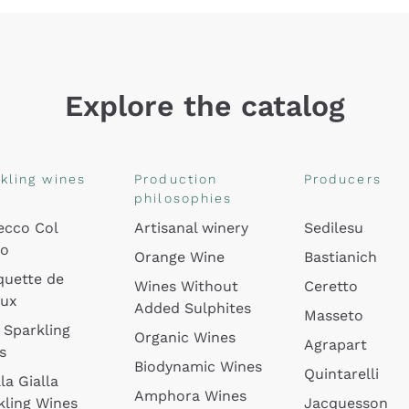
Explore the catalog
kling wines
Production
Producers
philosophies
ecco Col
Artisanal winery
Sedilesu
do
Orange Wine
Bastianich
quette de
Wines Without
Ceretto
oux
Added Sulphites
Masseto
 Sparkling
Organic Wines
Agrapart
s
Biodynamic Wines
Quintarelli
la Gialla
Amphora Wines
kling Wines
Jacquesson