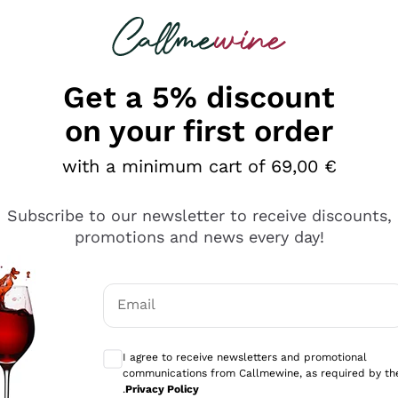
 looking for
Champagne
Sparkling Wines
Al
Get a 5% discount
on your first order
with a minimum cart of 69,00 €
Subscribe to our newsletter to receive discounts,
promotions and news every day!
Email
Optional consents to receive communicati
I agree to receive newsletters and promotional
communications from Callmewine, as required by th
tanti prodotti diversi e con un ampio range di prezzo. Le 
.
Privacy Policy