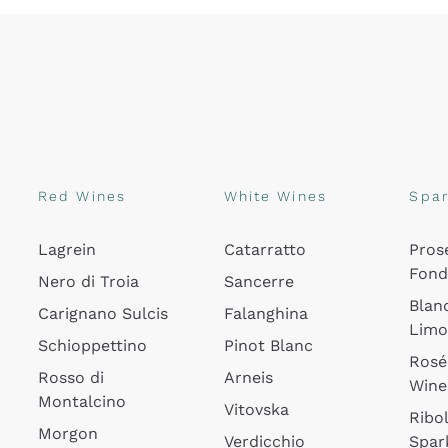
Red Wines
White Wines
Spar
Lagrein
Catarratto
Pros
Fon
Nero di Troia
Sancerre
Blan
Carignano Sulcis
Falanghina
Lim
Schioppettino
Pinot Blanc
Rosé
Rosso di
Arneis
Wine
Montalcino
Vitovska
Ribol
Morgon
Verdicchio
Spar