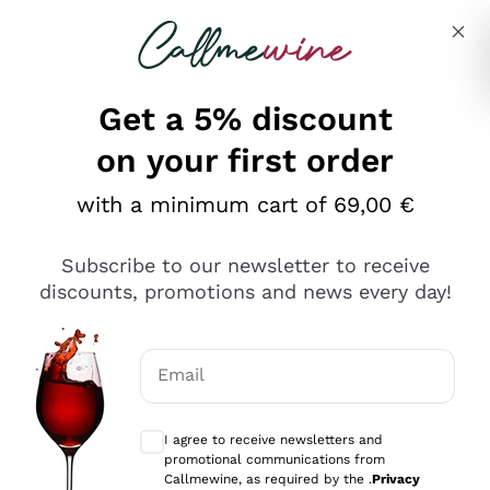
Skip to content
Describe what you are looking for
Get a 5% discount
on your first order
Ottimo
with a minimum cart of 69,00 €
4,5
/5
2.552
Subscribe to our newsletter to receive
recensioni
discounts, promotions and news every day!
Le nostre recensioni a 4 e 5 stelle.
Clicca qui per leggerle tutte >
Email
Precedente
Successivo
Optional consents to receive communicat
I agree to receive newsletters and
Oggi
promotional communications from
Ottima facilità di acquisto sul sito e consegna
Callmewine, as required by the .
Privacy