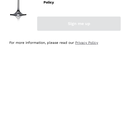
velocissima
Policy
Acquirente verificato
Sign me up
Ieri
Perfetti e attenti al cliente
For more information, please read our
Privacy Policy
Acquirente verificato
Ieri
Semplice nell'uso, puntuali e veloci.
Acquirente verificato
Ieri
Ottima come sempre!