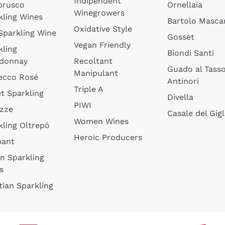
Indipendent
brusco
Ornellaia
Winegrowers
kling Wines
Bartolo Mascar
Oxidative Style
 Sparkling Wine
Gosset
Vegan Friendly
kling
Biondi Santi
donnay
Recoltant
Guado al Tass
Manipulant
ecco Rosé
Antinori
Triple A
t Sparkling
Divella
PIWI
izze
Casale del Gigl
Women Wines
kling Oltrepò
Heroic Producers
mant
an Sparkling
s
tian Sparkling