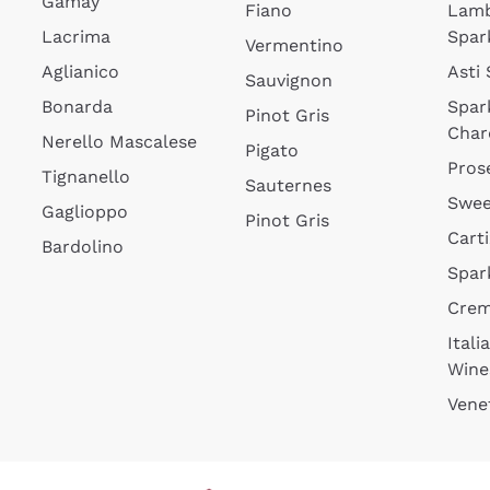
Gamay
Fiano
Lam
Lacrima
Spar
Vermentino
Aglianico
Asti
Sauvignon
Bonarda
Spar
Pinot Gris
Char
Nerello Mascalese
Pigato
Pros
Tignanello
Sauternes
Swee
Gaglioppo
Pinot Gris
Cart
Bardolino
Spar
Cre
Itali
Wine
Vene