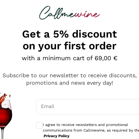
 looking for
Champagne
Sparkling Wines
Al
Get a 5% discount
on your first order
with a minimum cart of 69,00 €
Subscribe to our newsletter to receive discounts,
promotions and news every day!
Email
Optional consents to receive communicati
I agree to receive newsletters and promotional
communications from Callmewine, as required by th
sima
.
Privacy Policy