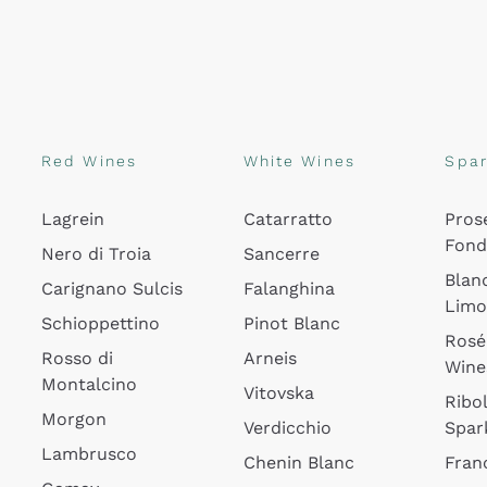
Red Wines
White Wines
Spar
Lagrein
Catarratto
Pros
Fon
Nero di Troia
Sancerre
Blan
Carignano Sulcis
Falanghina
Lim
Schioppettino
Pinot Blanc
Rosé
Rosso di
Arneis
Wine
Montalcino
Vitovska
Ribol
Morgon
Verdicchio
Spar
Lambrusco
Chenin Blanc
Fran