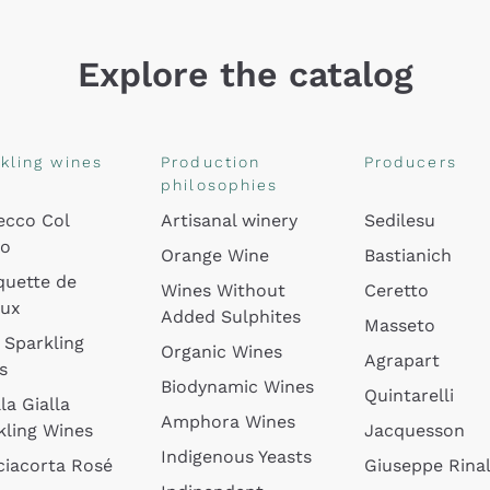
Explore the catalog
kling wines
Production
Producers
philosophies
ecco Col
Artisanal winery
Sedilesu
do
Orange Wine
Bastianich
quette de
Wines Without
Ceretto
oux
Added Sulphites
Masseto
 Sparkling
Organic Wines
Agrapart
s
Biodynamic Wines
Quintarelli
la Gialla
Amphora Wines
kling Wines
Jacquesson
Indigenous Yeasts
ciacorta Rosé
Giuseppe Rinal