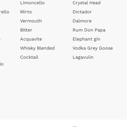
Limoncello
Crystal Head
ello
Mirto
Dictador
Vermouth
Dalmore
Bitter
Rum Don Papa
o
Acquavite
Elephant gin
Whisky Blended
Vodka Grey Goose
Cocktail
Lagavulin
io