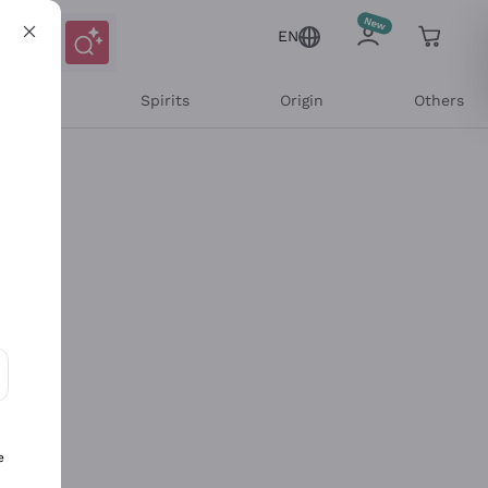
EN
l Wines
Spirits
Origin
Others
ons and personalized offers
e