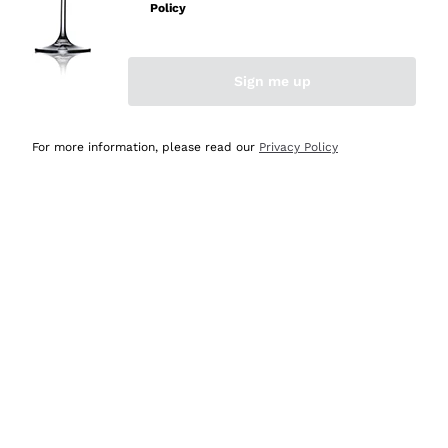
professionalità
Policy
Acquirente verificato
Sign me up
Oggi
Seri affidabili
For more information, please read our
Privacy Policy
Acquirente verificato
Ieri
Il catalogo offre moltissime possibilità di scelta tra tanti
prodotti diversi e con un ampio range di prezzo. Le
indicazioni dei consulenti sono estremamente chiare e
conformi alle caratteristiche dei prodotti acquistati
Acquirente verificato