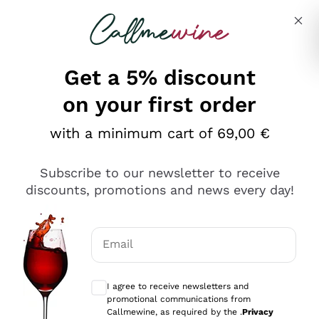
Skip to content
Describe what you are looking for
Get a 5% discount
on your first order
Ottimo
with a minimum cart of 69,00 €
4,5
/5
2.561
Subscribe to our newsletter to receive
recensioni
discounts, promotions and news every day!
Le nostre recensioni a 4 e 5 stelle.
Clicca qui per leggerle tutte >
Email
Precedente
Successivo
Optional consents to receive communicat
I agree to receive newsletters and
Oggi
promotional communications from
Acquisto semplice nelle modalità, gestito con rapidità e
Callmewine, as required by the .
Privacy