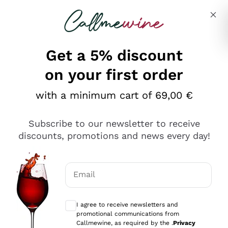
Skip to content
Describe what you are looking for
Get a 5% discount
on your first order
Ottimo
with a minimum cart of 69,00 €
4,5
/5
2.559
Subscribe to our newsletter to receive
recensioni
discounts, promotions and news every day!
Le nostre recensioni a 4 e 5 stelle.
Clicca qui per leggerle tutte >
Email
Precedente
Successivo
Optional consents to receive communicat
I agree to receive newsletters and
Oggi
promotional communications from
Il catalogo offre moltissime possibilità di scelta tra tanti
Callmewine, as required by the .
Privacy