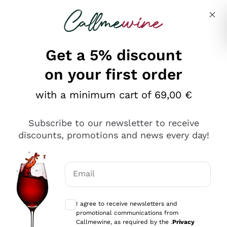
Skip to content
Describe what you are looking for
Get a 5% discount
on your first order
Ottimo
with a minimum cart of 69,00 €
4,5
/5
2.559
Subscribe to our newsletter to receive
recensioni
discounts, promotions and news every day!
Le nostre recensioni a 4 e 5 stelle.
Clicca qui per leggerle tutte >
Email
Precedente
Successivo
Optional consents to receive communicat
I agree to receive newsletters and
Oggi
promotional communications from
Il catalogo offre moltissime possibilità di scelta tra tanti
Callmewine, as required by the .
Privacy