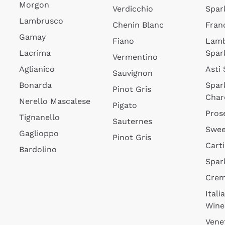
Morgon
Verdicchio
Spar
Lambrusco
Chenin Blanc
Fran
Gamay
Fiano
Lam
Lacrima
Spar
Vermentino
Aglianico
Asti
Sauvignon
Bonarda
Spar
Pinot Gris
Char
Nerello Mascalese
Pigato
Pros
Tignanello
Sauternes
Swee
Gaglioppo
Pinot Gris
Cart
Bardolino
Spar
Cre
Itali
Wine
Vene