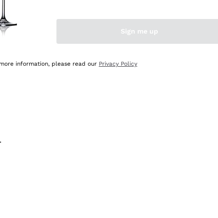
na e lo consiglio! 👍
Sign me up
 more information, please read our
Privacy Policy
.