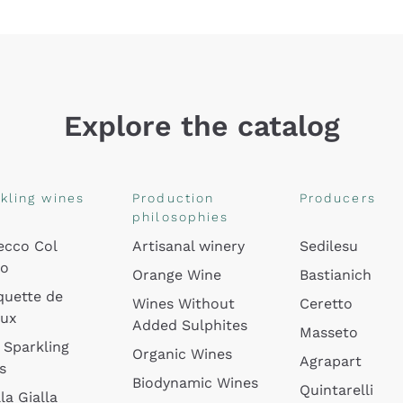
Explore the catalog
kling wines
Production
Producers
philosophies
ecco Col
Artisanal winery
Sedilesu
do
Orange Wine
Bastianich
quette de
Wines Without
Ceretto
oux
Added Sulphites
Masseto
 Sparkling
Organic Wines
Agrapart
s
Biodynamic Wines
Quintarelli
la Gialla