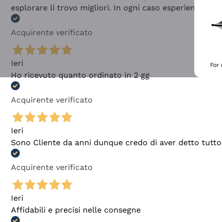
esplorare li trovo migliori. In ogni caso esperienza buo
Acquirente verificato
Ieri
For
Ho ricevuto quanto ordinato in 2 gg
Acquirente verificato
Ieri
Sono Cliente da anni dunque credo di aver detto tutto
Acquirente verificato
Ieri
Affidabili e precisi nelle consegne