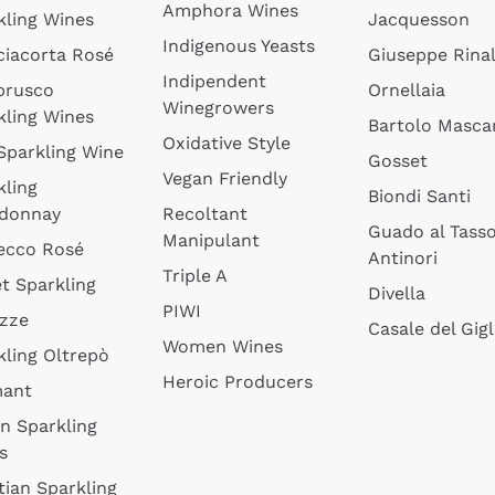
Amphora Wines
kling Wines
Jacquesson
Indigenous Yeasts
ciacorta Rosé
Giuseppe Rinal
Indipendent
brusco
Ornellaia
Winegrowers
kling Wines
Bartolo Mascar
Oxidative Style
 Sparkling Wine
Gosset
Vegan Friendly
kling
Biondi Santi
donnay
Recoltant
Guado al Tass
Manipulant
ecco Rosé
Antinori
Triple A
t Sparkling
Divella
PIWI
izze
Casale del Gigl
Women Wines
kling Oltrepò
Heroic Producers
mant
an Sparkling
s
tian Sparkling