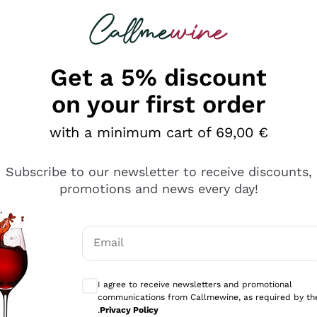
 looking for
Champagne
Sparkling Wines
Al
Get a 5% discount
on your first order
with a minimum cart of 69,00 €
Subscribe to our newsletter to receive discounts,
promotions and news every day!
Email
Optional consents to receive communicati
I agree to receive newsletters and promotional
communications from Callmewine, as required by th
se non è male ma secondo me ci sono alternative che hanno p
.
Privacy Policy