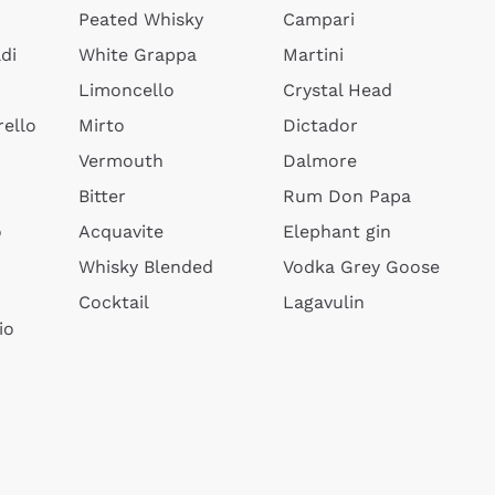
Peated Whisky
Campari
di
White Grappa
Martini
Limoncello
Crystal Head
ello
Mirto
Dictador
Vermouth
Dalmore
Bitter
Rum Don Papa
o
Acquavite
Elephant gin
Whisky Blended
Vodka Grey Goose
Cocktail
Lagavulin
io