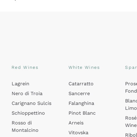
Red Wines
White Wines
Spar
Lagrein
Catarratto
Pros
Fon
Nero di Troia
Sancerre
Blan
Carignano Sulcis
Falanghina
Lim
Schioppettino
Pinot Blanc
Rosé
Rosso di
Arneis
Wine
Montalcino
Vitovska
Ribol