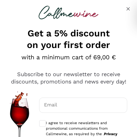
Skip to content
Describe what you are looking for
Get a 5% discount
on your first order
Ottimo
with a minimum cart of 69,00 €
4,5
/5
2.559
Subscribe to our newsletter to receive
recensioni
discounts, promotions and news every day!
Le nostre recensioni a 4 e 5 stelle.
Clicca qui per leggerle tutte >
Email
Precedente
Successivo
Optional consents to receive communicat
I agree to receive newsletters and
Oggi
promotional communications from
Il catalogo offre moltissime possibilità di scelta tra tanti
Callmewine, as required by the .
Privacy