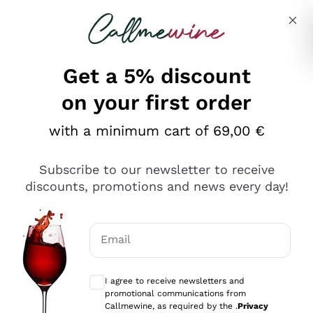
Skip to content
Describe what you are looking for
Get a 5% discount
on your first order
Ottimo
with a minimum cart of 69,00 €
4,5
/5
2.559
Subscribe to our newsletter to receive
recensioni
discounts, promotions and news every day!
Le nostre recensioni a 4 e 5 stelle.
Clicca qui per leggerle tutte >
Email
Precedente
Successivo
Optional consents to receive communicat
I agree to receive newsletters and
Oggi
promotional communications from
Il catalogo offre moltissime possibilità di scelta tra tanti
Callmewine, as required by the .
Privacy