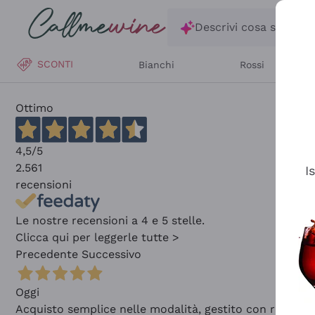
Salta al contenuto principale
Descrivi cosa stai ce
SCONTI
Bianchi
Rossi
Ottimo
4,5
/5
2.561
I
recensioni
Le nostre recensioni a 4 e 5 stelle.
Clicca qui per leggerle tutte >
Precedente
Successivo
Oggi
Acquisto semplice nelle modalità, gestito con rapidità 