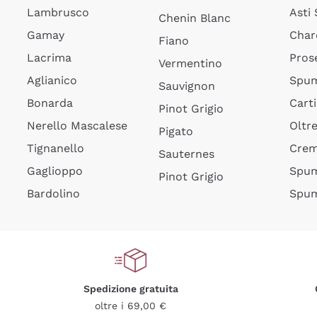
Lambrusco
Asti
Chenin Blanc
Gamay
Char
Fiano
Lacrima
Pros
Vermentino
Aglianico
Spum
Sauvignon
Bonarda
Cart
Pinot Grigio
Nerello Mascalese
Oltr
Pigato
Tignanello
Cre
Sauternes
Gaglioppo
Spum
Pinot Grigio
Bardolino
Spum
Spedizione gratuita
oltre i 69,00 €