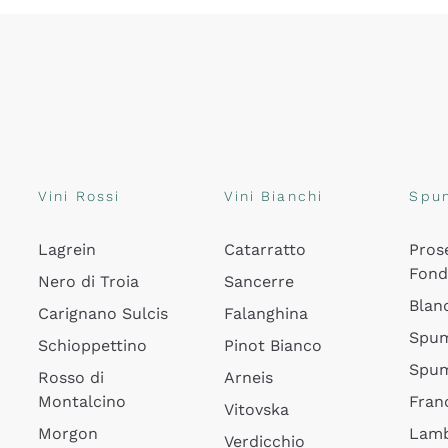
Vini Rossi
Vini Bianchi
Spu
Lagrein
Catarratto
Pros
Fon
Nero di Troia
Sancerre
Blan
Carignano Sulcis
Falanghina
Spum
Schioppettino
Pinot Bianco
Spum
Rosso di
Arneis
Montalcino
Fran
Vitovska
Morgon
Lamb
Verdicchio