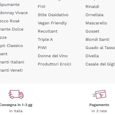
 Spumante
FIVI
Rinaldi
donnay Vivace
Stile Ossidativo
Ornellaia
ecco Rosé
Vegan Friendly
Mascarello
ante Dolce
Recoltant
Gosset
izze
Triple A
Biondi Santi
epò Classico
PIWI
Guado al Tass
mant
Donne del Vino
Divella
anti Italiani
Produttori Eroici
Casale del Gigl
anti Veneti
Consegna in 1-3 gg
Pagamento
in Italia
in 3 rate