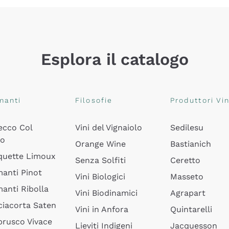
Esplora il catalogo
manti
Filosofie
Produttori Vin
ecco Col
Vini del Vignaiolo
Sedilesu
do
Orange Wine
Bastianich
quette Limoux
Senza Solfiti
Ceretto
anti Pinot
Vini Biologici
Masseto
anti Ribolla
Vini Biodinamici
Agrapart
ciacorta Saten
Vini in Anfora
Quintarelli
rusco Vivace
Lieviti Indigeni
Jacquesson