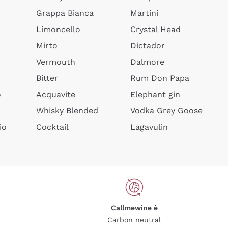
Grappa Bianca
Martini
Limoncello
Crystal Head
Mirto
Dictador
Vermouth
Dalmore
Bitter
Rum Don Papa
o
Acquavite
Elephant gin
Whisky Blended
Vodka Grey Goose
io
Cocktail
Lagavulin
Callmewine è
Carbon neutral