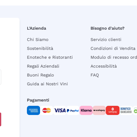
L'Azienda
Bisogno d'aiuto?
Chi Siamo
Servizio clienti
Sostenibilità
Condizioni di Vendita
Enoteche e Ristoranti
Modulo di recesso or
Regali Aziendali
Accessibilità
Buoni Regalo
FAQ
Guida ai Nostri Vini
Pagamenti