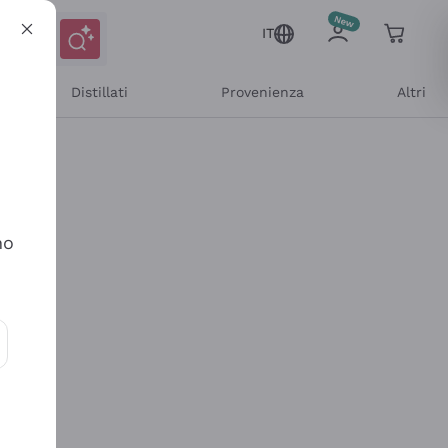
IT
Distillati
Provenienza
Altri
no
ioni e offerte personalizzate