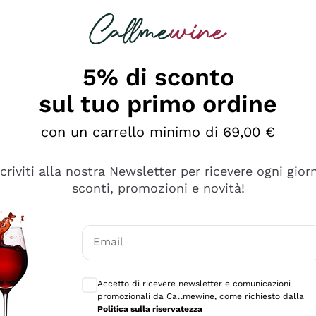
rcando
Champagne
Spumanti
Tutti i Vini
5% di sconto
sul tuo primo ordine
con un carrello minimo di 69,00 €
scriviti alla nostra Newsletter per ricevere ogni gior
sconti, promozioni e novità!
Email
Consensi opzionali per ricevere comunicaz
Accetto di ricevere newsletter e comunicazioni
promozionali da Callmewine, come richiesto dalla
e professionalità
Politica sulla riservatezza