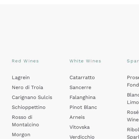
Red Wines
White Wines
Spar
Lagrein
Catarratto
Pros
Fon
Nero di Troia
Sancerre
Blan
Carignano Sulcis
Falanghina
Lim
Schioppettino
Pinot Blanc
Rosé
Rosso di
Arneis
Wine
Montalcino
Vitovska
Ribol
Morgon
Verdicchio
Spar