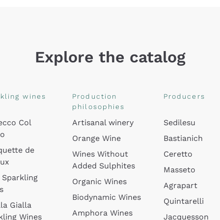
Explore the catalog
kling wines
Production
Producers
philosophies
ecco Col
Artisanal winery
Sedilesu
do
Orange Wine
Bastianich
quette de
Wines Without
Ceretto
oux
Added Sulphites
Masseto
 Sparkling
Organic Wines
Agrapart
s
Biodynamic Wines
Quintarelli
la Gialla
Amphora Wines
kling Wines
Jacquesson