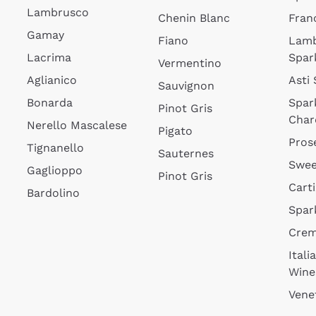
Lambrusco
Chenin Blanc
Fran
Gamay
Fiano
Lam
Lacrima
Spar
Vermentino
Aglianico
Asti
Sauvignon
Bonarda
Spar
Pinot Gris
Char
Nerello Mascalese
Pigato
Pros
Tignanello
Sauternes
Swee
Gaglioppo
Pinot Gris
Cart
Bardolino
Spar
Cre
Itali
Wine
Vene