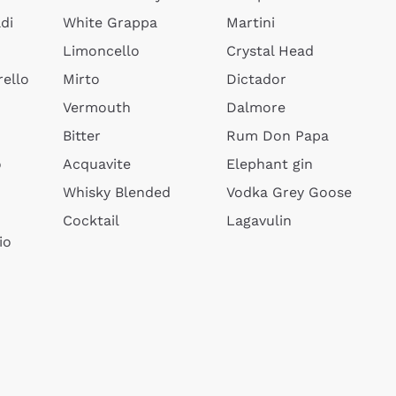
di
White Grappa
Martini
Limoncello
Crystal Head
ello
Mirto
Dictador
Vermouth
Dalmore
Bitter
Rum Don Papa
o
Acquavite
Elephant gin
Whisky Blended
Vodka Grey Goose
Cocktail
Lagavulin
io