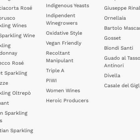
Indigenous Yeasts
ciacorta Rosé
Giuseppe Rinal
Indipendent
brusco
Ornellaia
Winegrowers
kling Wines
Bartolo Mascar
Oxidative Style
 Sparkling Wine
Gosset
Vegan Friendly
kling
Biondi Santi
donnay
Recoltant
Guado al Tass
Manipulant
ecco Rosé
Antinori
Triple A
t Sparkling
Divella
PIWI
izze
Casale del Gigl
Women Wines
kling Oltrepò
Heroic Producers
mant
an Sparkling
s
tian Sparkling