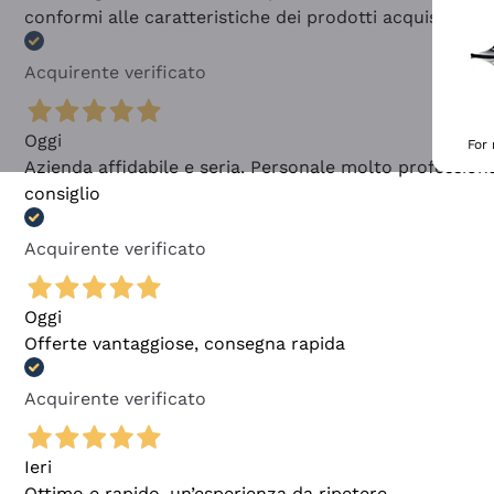
conformi alle caratteristiche dei prodotti acquistati
Acquirente verificato
Oggi
For
Azienda affidabile e seria. Personale molto profession
consiglio
Acquirente verificato
Oggi
Offerte vantaggiose, consegna rapida
Acquirente verificato
Ieri
Ottimo e rapido, un’esperienza da ripetere