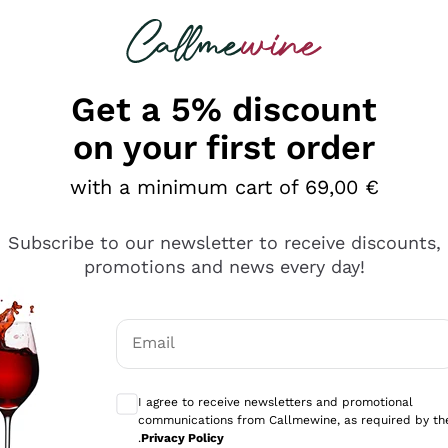
 looking for
Champagne
Sparkling Wines
Al
Get a 5% discount
on your first order
with a minimum cart of 69,00 €
Subscribe to our newsletter to receive discounts,
promotions and news every day!
Email
Optional consents to receive communicati
I agree to receive newsletters and promotional
communications from Callmewine, as required by th
tanti prodotti diversi e con un ampio range di prezzo. Le 
.
Privacy Policy