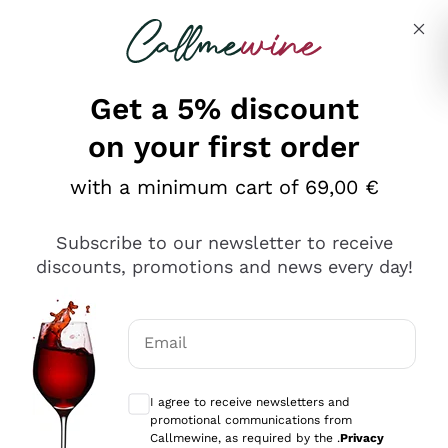
Skip to content
Describe what you are looking for
Get a 5% discount
on your first order
Ottimo
with a minimum cart of 69,00 €
4,5
/5
2.561
Subscribe to our newsletter to receive
recensioni
discounts, promotions and news every day!
Le nostre recensioni a 4 e 5 stelle.
Clicca qui per leggerle tutte >
Email
Precedente
Successivo
Optional consents to receive communicat
I agree to receive newsletters and
Oggi
promotional communications from
Acquisto semplice nelle modalità, gestito con rapidità e
Callmewine, as required by the .
Privacy