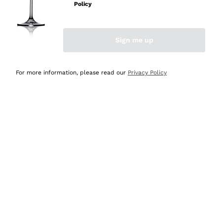
professionalità
Policy
Acquirente verificato
Sign me up
Oggi
Seri affidabili
For more information, please read our
Privacy Policy
Acquirente verificato
Ieri
Il catalogo offre moltissime possibilità di scelta tra tanti
prodotti diversi e con un ampio range di prezzo. Le
indicazioni dei consulenti sono estremamente chiare e
conformi alle caratteristiche dei prodotti acquistati
Acquirente verificato